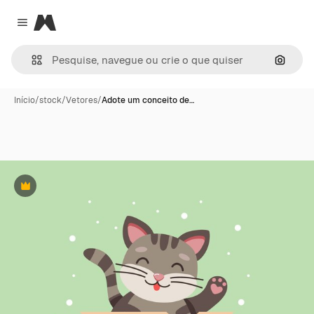
Magnific
Close menu
Pesqui
Início
/
stock
/
Vetores
/
Adote um conceito de…
Premium