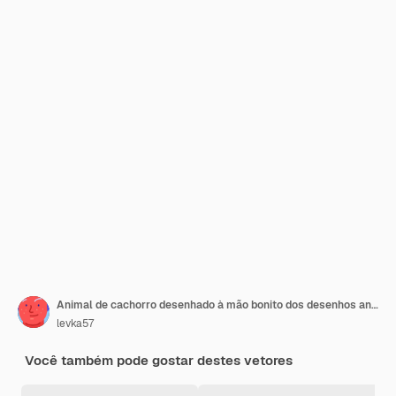
Animal de cachorro desenhado à mão bonito dos desenhos animados com coração cão dos namorados animal de estimação do dia dos namorados vetor de estoque
levka57
Você também pode gostar destes vetores