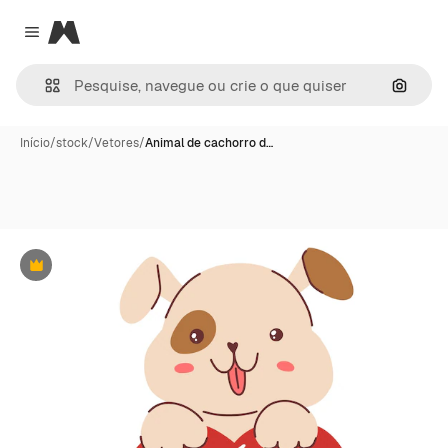
Magnific
Close menu
Pesqui
Início
/
stock
/
Vetores
/
Animal de cachorro d…
Premium