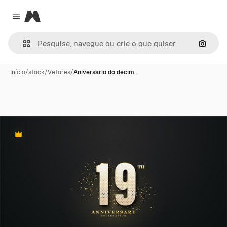
Magnific
Close menu
Pesqui
Início
/
stock
/
Vetores
/
Aniversário do décim…
Premium