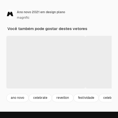
Ano novo 2021 em design plano
magnific
Você também pode gostar destes vetores
ano novo
celebrate
reveillon
festividade
celebraç