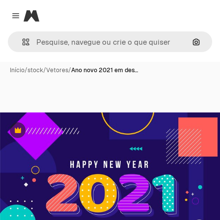
Magnific
Close menu
Pesqui
Início
/
stock
/
Vetores
/
Ano novo 2021 em des…
Premium