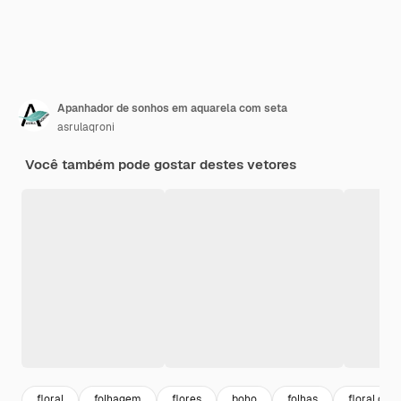
Apanhador de sonhos em aquarela com seta
asrulaqroni
Você também pode gostar destes vetores
floral
folhagem
flores
boho
folhas
floral or