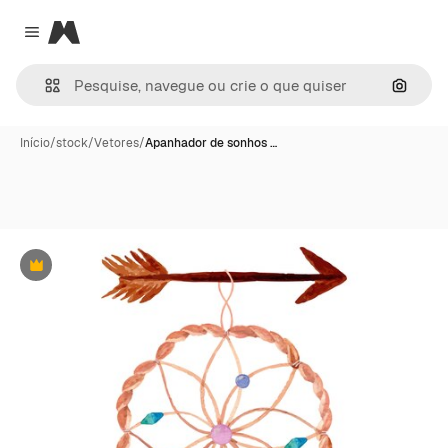
Magnific
Close menu
Pesqui
Início
/
stock
/
Vetores
/
Apanhador de sonhos …
Premium