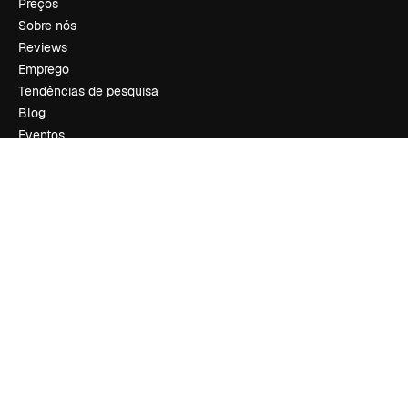
Preços
Sobre nós
Reviews
Emprego
Tendências de pesquisa
Blog
Eventos
Slidesgo
Vender conteúdo
Sala de imprensa
Procurando por magnific.ai?
Siga-nos
Suporte ao cliente
Instagram
YouTube
LinkedIn
TikTok
Discord