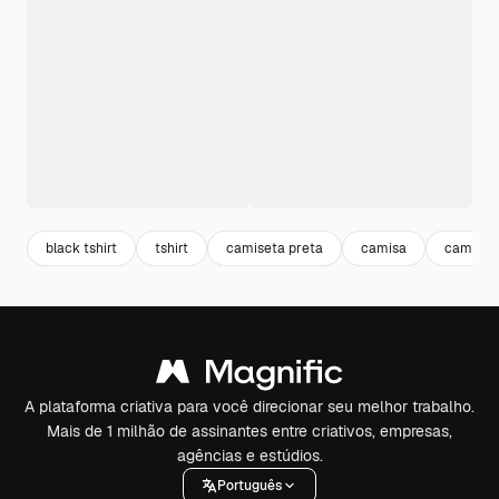
black tshirt
tshirt
camiseta preta
camisa
camisa 
A plataforma criativa para você direcionar seu melhor trabalho.
Mais de 1 milhão de assinantes entre criativos, empresas,
agências e estúdios.
Português