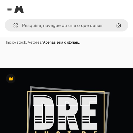
Magnific
Close menu
Pesqui
Início
/
stock
/
Vetores
/
Apenas seja o slogan…
Premium