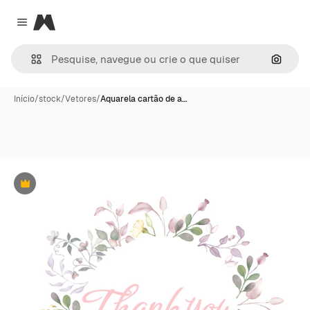
Magnific
Close menu
Pesqui
Início
/
stock
/
Vetores
/
Aquarela cartão de a…
Premium