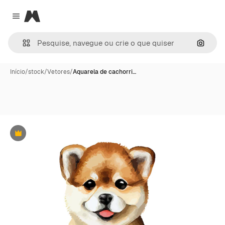
Magnific
Close menu
Pesqui
Início
/
stock
/
Vetores
/
Aquarela de cachorri…
Premium