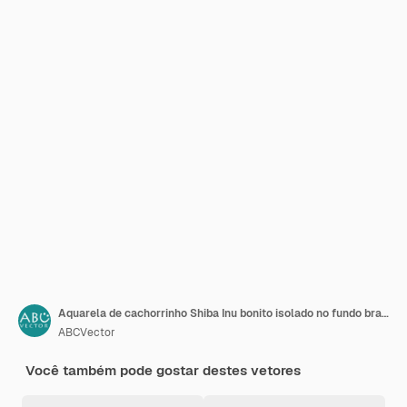
Aquarela de cachorrinho Shiba Inu bonito isolado no fundo branco Animal de cachorro adorável desenho design gráfico Ilustração em vetor retrato de animal de estimação
ABCVector
Você também pode gostar destes vetores