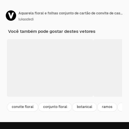
Aquarela floral e folhas conjunto de cartão de convite de casamento
lukasdedi
Você também pode gostar destes vetores
convite floral
conjunto floral
botanical
ramos
folh