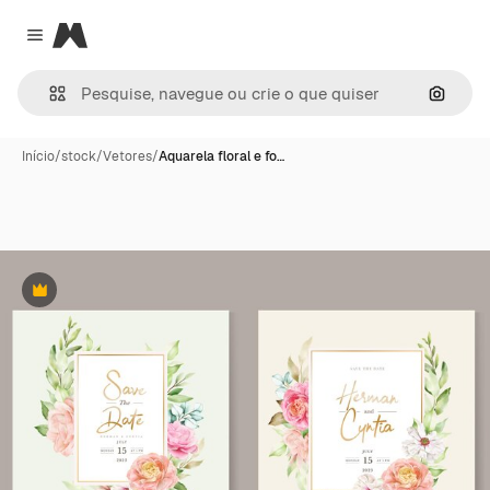
Magnific
Close menu
Pesqui
Início
/
stock
/
Vetores
/
Aquarela floral e fo…
Premium