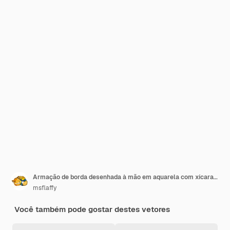
Armação de borda desenhada à mão em aquarela com xícaras de café feijão fatias de laranja gotas de suco pau de canela Isolado no fundo branco Para convites café restaurante menu de comida imprimir cartões do site
msflaffy
Você também pode gostar destes vetores