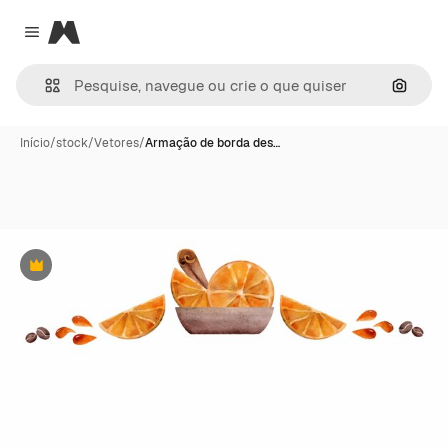
Magnific
Close menu
Pesqui
Início
/
stock
/
Vetores
/
Armação de borda des…
Premium