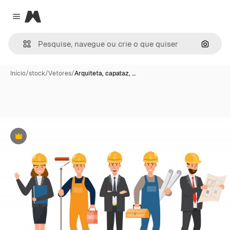
Magnific
Close menu
Pesqui
Início
/
stock
/
Vetores
/
Arquiteta, capataz, …
Premium