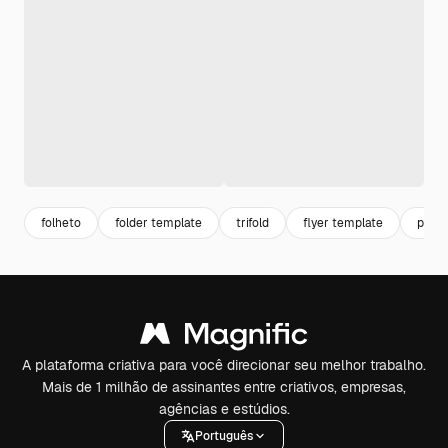
folheto
folder template
trifold
flyer template
panfl
A plataforma criativa para você direcionar seu melhor trabalho.
Mais de 1 milhão de assinantes entre criativos, empresas,
agências e estúdios.
Português