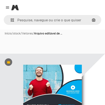
Magnific
Close menu
Pesqui
Início
/
stock
/
Vetores
/
Arquivo editável de …
Premium