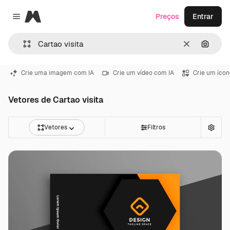
Magnific
Preços
Entrar
Close menu
Limpar
Pesqui
Crie uma imagem com IA
Crie um vídeo com IA
Crie um ícon
Vetores de Cartao visita
Vetores
Filtros