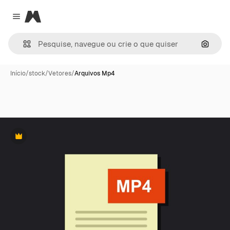
Magnific
Close menu
Pesqui
Início
/
stock
/
Vetores
/
Arquivos Mp4
Premium