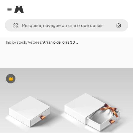
Magnific
Close menu
Pesqui
Início
/
stock
/
Vetores
/
Arranjo de joias 3D …
Premium