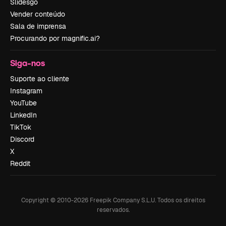
Slidesgo
Vender conteúdo
Sala de imprensa
Procurando por magnific.ai?
Siga-nos
Suporte ao cliente
Instagram
YouTube
LinkedIn
TikTok
Discord
X
Reddit
Copyright © 2010-
2026
Freepik Company S.L.U.
Todos os direitos
reservados
.