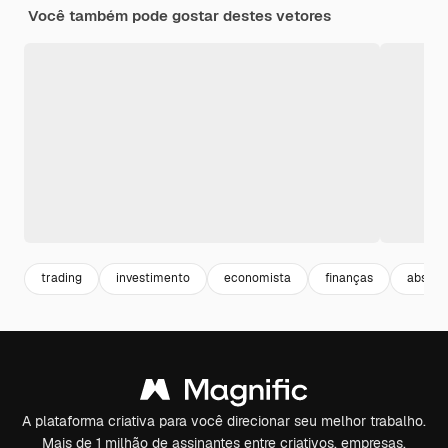
Você também pode gostar destes vetores
trading
investimento
economista
finanças
abstra
A plataforma criativa para você direcionar seu melhor trabalho.
Mais de 1 milhão de assinantes entre criativos, empresas,