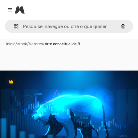
Magnific
Close menu
Pesqui
Início
/
stock
/
Vetores
/
Arte conceitual de B…
Premium