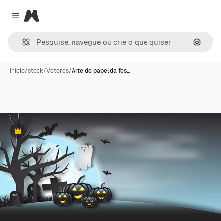
Magnific
Close menu
Pesqui
Início
/
stock
/
Vetores
/
Arte de papel da fes…
Premium