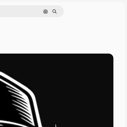
Pesquisar por imagem
Buscar