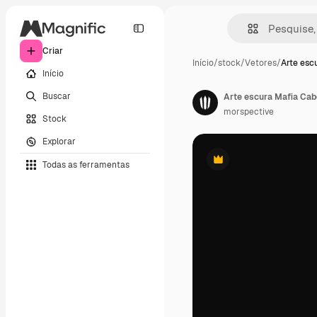
Criar
Início
/
stock
/
Vetores
/
Arte esc
Início
Buscar
Arte escura Mafia Cab
morspective
Stock
Explorar
Todas as ferramentas
Premium