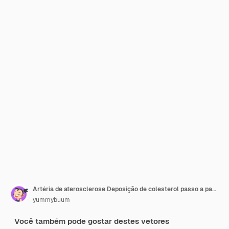
Artéria de aterosclerose Deposição de colesterol passo a passo paredes arteriais Conjunto de seções de vasos sanguíneos Fluxo de eritrócitos Fluxo de células sangüíneas Desenvolvimento de doenças cardiovasculares vetoriais
yummybuum
Você também pode gostar destes vetores