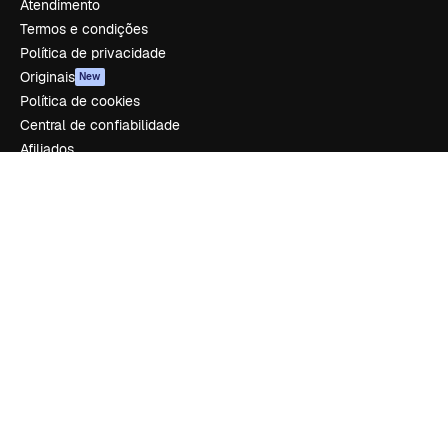
Atendimento
Termos e condições
Política de privacidade
Originais
New
Política de cookies
Central de confiabilidade
Afiliados
Empresas
Empresa
Preços
Sobre nós
Reviews
Emprego
Tendências de pesquisa
Blog
Eventos
Slidesgo
Vender conteúdo