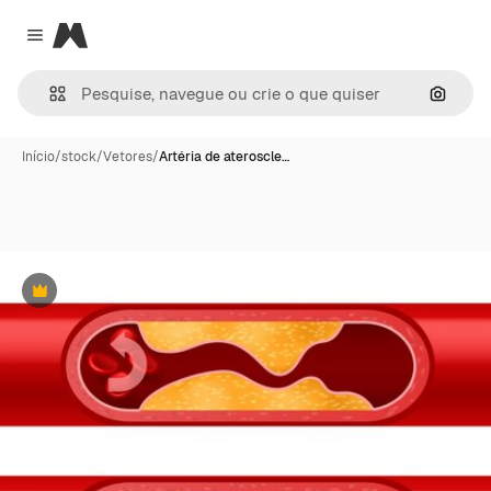
Magnific
Close menu
Pesqui
Início
/
stock
/
Vetores
/
Artéria de ateroscle…
Premium