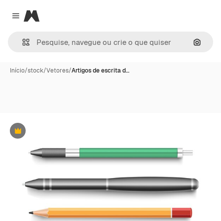
Magnific
Close menu
Pesqui
Início
/
stock
/
Vetores
/
Artigos de escrita d…
Premium