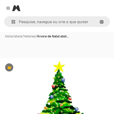
Magnific
Close menu
Pesqui
Início
/
stock
/
Vetores
/
Árvore de Natal abst…
Premium