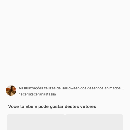
As ilustrações felizes de Halloween dos desenhos animados tirados mão party o partido posters e cartões da coleção ajustados com fantasmas, bastões, sepulturas e caligrafia moderna no fundo branco.
helterskelteranastasiia
Você também pode gostar destes vetores