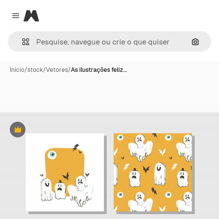
Magnific
Close menu
Pesqui
Início
/
stock
/
Vetores
/
As ilustrações feliz…
Premium