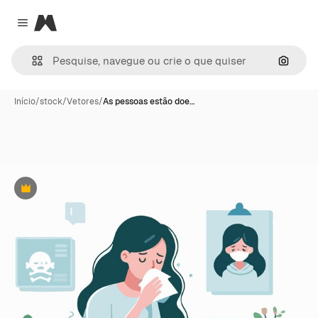
Magnific
Close menu
Pesqui
Início
/
stock
/
Vetores
/
As pessoas estão doe…
Premium