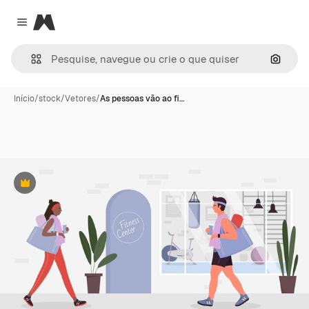
Magnific
Close menu
Pesqui
Início
/
stock
/
Vetores
/
As pessoas vão ao fi…
Premium