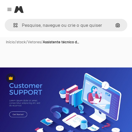
Magnific
Close menu
Pesqui
Início
/
stock
/
Vetores
/
Assistente técnico d…
Premium