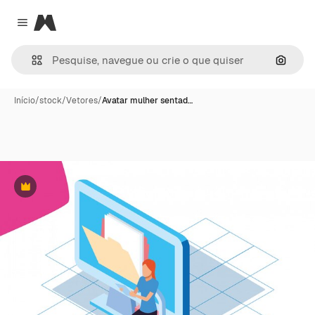
Magnific
Close menu
Pesqui
Início
/
stock
/
Vetores
/
Avatar mulher sentad…
Premium