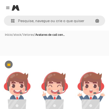
Magnific
Close menu
Pesqui
Início
/
stock
/
Vetores
/
Avatares de call cen…
Premium