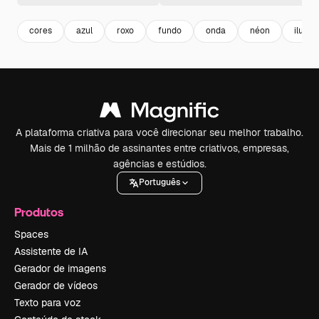
cores
azul
roxo
fundo
onda
néon
ilumi
A plataforma criativa para você direcionar seu melhor trabalho.
Mais de 1 milhão de assinantes entre criativos, empresas,
agências e estúdios.
Português
Produtos
Spaces
Assistente de IA
Gerador de imagens
Gerador de vídeos
Texto para voz