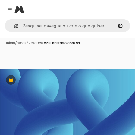
Magnific
Close menu
Pesqui
Início
/
stock
/
Vetores
/
Azul abstrato com so…
Premium