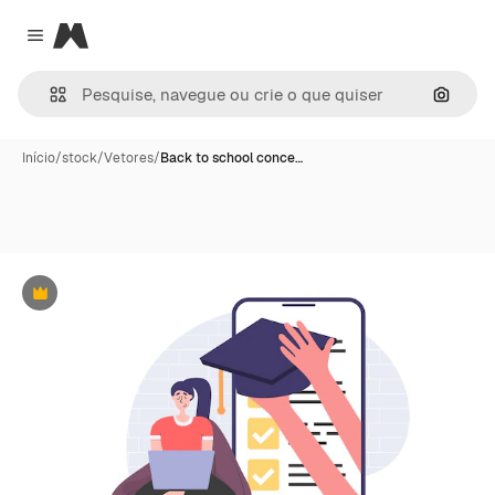
Magnific
Close menu
Pesqui
Início
/
stock
/
Vetores
/
Back to school conce…
Premium