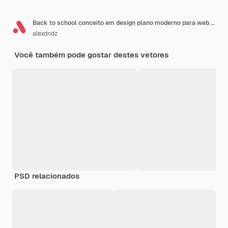
Back to school conceito em design plano moderno para web Estudante aprendendo on-line e estudando remotamente em laptop passa exame em aplicação móvel e obtendo tampa de graduação Ilustração vetorial
alexdndz
Você também pode gostar destes vetores
PSD relacionados