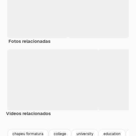
Fotos relacionadas
Vídeos relacionados
Premium
Premium
Premium
Premium
chapeu formatura
college
university
education
fa