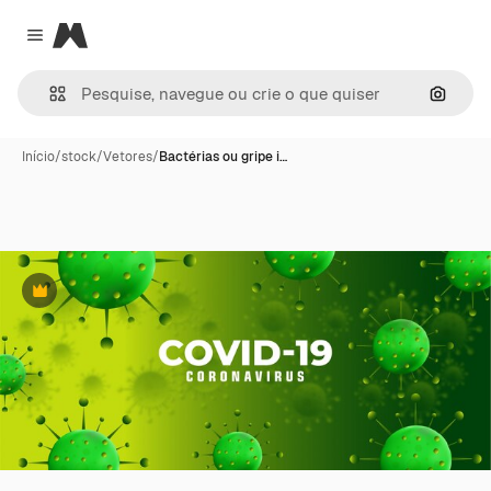
Magnific
Close menu
Pesqui
Início
/
stock
/
Vetores
/
Bactérias ou gripe i…
Premium