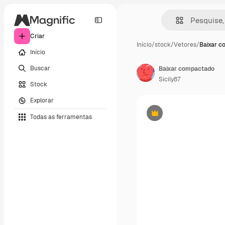
Criar
Início
/
stock
/
Vetores
/
Baixar 
Início
Buscar
Baixar compactado
Sicily87
Stock
Explorar
Todas as ferramentas
Premium