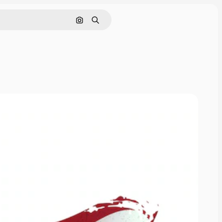
Pesquisar por imagem
Buscar