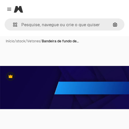
Magnific
Close menu
Pesqui
Início
/
stock
/
Vetores
/
Bandeira de fundo de…
Premium