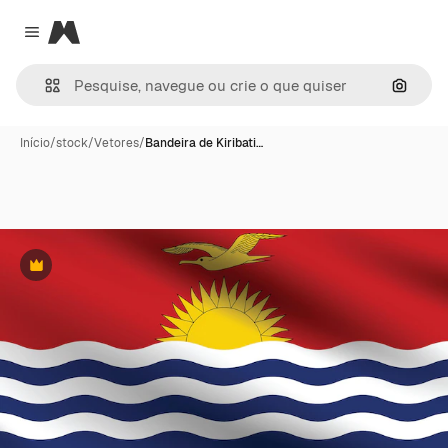
Magnific
Close menu
Pesqui
Início
/
stock
/
Vetores
/
Bandeira de Kiribati…
Premium