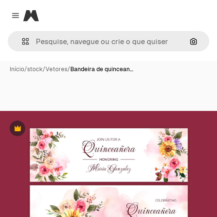
Magnific
Close menu
Pesqui
Início
/
stock
/
Vetores
/
Bandeira de quincean…
Premium