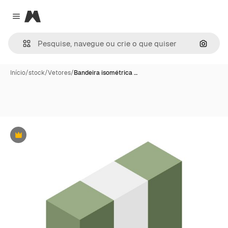
Magnific
Close menu
Pesqui
Início
/
stock
/
Vetores
/
Bandeira isométrica …
Premium