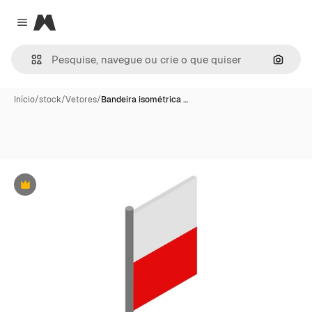
Magnific
Close menu
Pesqui
Início
/
stock
/
Vetores
/
Bandeira isométrica …
Premium