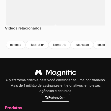
Vídeos relacionados
Premium
Premium
Premium
Premium
colecao
illustration
isometric
ilustracao
collectio
A plataforma criativa para você direcionar seu melhor trabalho.
Mais de 1 milhão de assinantes entre criativos, empresas,
agências e estúdios.
Português
Produtos