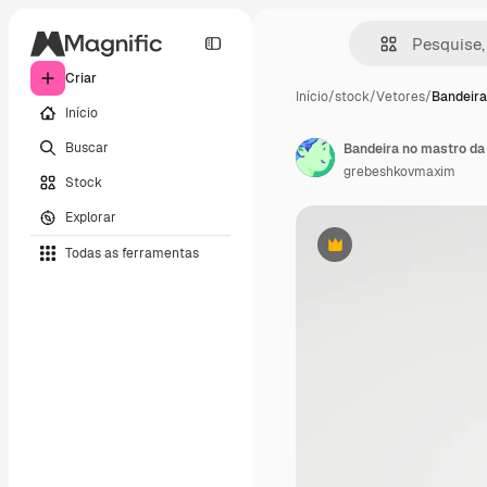
Criar
Início
/
stock
/
Vetores
/
Bandeira
Início
Buscar
Bandeira no mastro da 
grebeshkovmaxim
Stock
Explorar
Todas as ferramentas
Premium