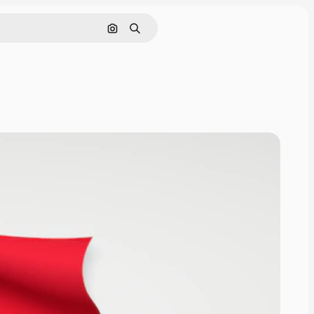
Pesquisar por imagem
Buscar