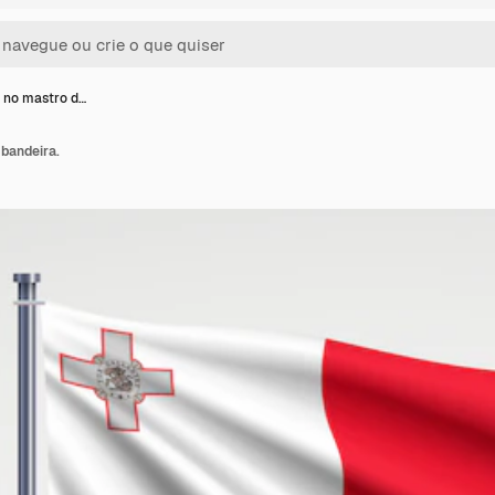
 no mastro d…
bandeira.