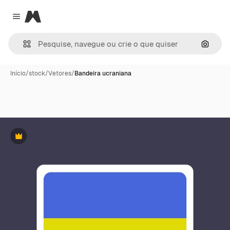
Magnific
Close menu
Pesqui
Início
/
stock
/
Vetores
/
Bandeira ucraniana
Premium