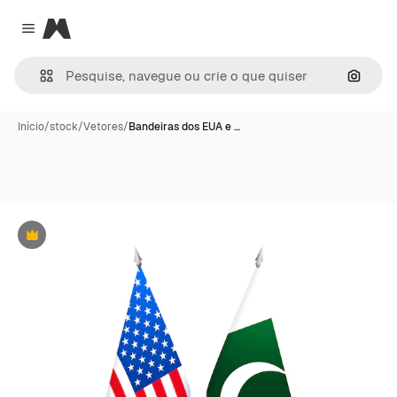
Magnific
Close menu
Pesqui
Início
/
stock
/
Vetores
/
Bandeiras dos EUA e …
Premium