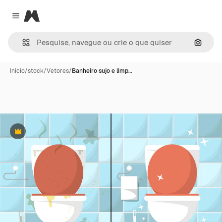
Magnific
Close menu
Pesqui
Início
/
stock
/
Vetores
/
Banheiro sujo e limp…
Premium