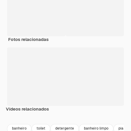
Fotos relacionadas
Vídeos relacionados
Premium
Premium
Premium
Premium
Gerado por 
banheiro
toilet
detergente
banheiro limpo
pia