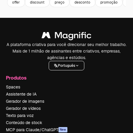
offer
discount
preço
desconto
promoção
ban
A plataforma criativa para você direcionar seu melhor trabalho.
Mais de 1 milhão de assinantes entre criativos, empresas,
agências e estúdios.
Português
Produtos
Spaces
Assistente de IA
Gerador de imagens
Gerador de vídeos
Texto para voz
Conteúdo de stock
MCP para Claude/ChatGPT
New