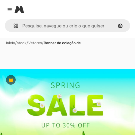
Magnific
Close menu
Pesqui
Início
/
stock
/
Vetores
/
Banner de coleção de…
Premium