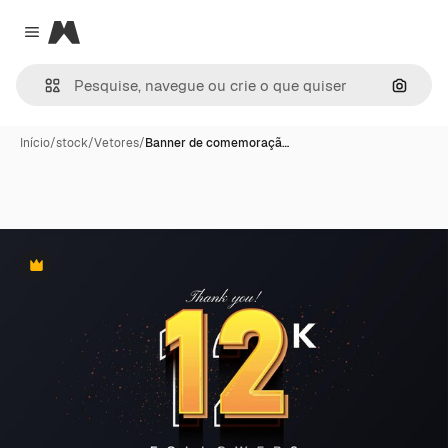
Magnific
Close menu
Pesqui
Início
/
stock
/
Vetores
/
Banner de comemoraçã…
Premium