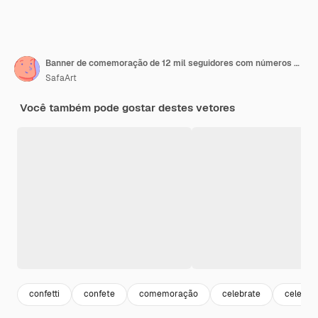
Banner de comemoração de 12 mil seguidores com números amarelos gradientes
SafaArt
Você também pode gostar destes vetores
confetti
confete
comemoração
celebrate
celebra