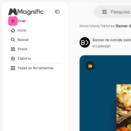
Criar
Início
/
stock
/
Vetores
/
Banner d
Início
Buscar
Banner de comida sab
arcadesign
Stock
Explorar
Todas as ferramentas
Premium