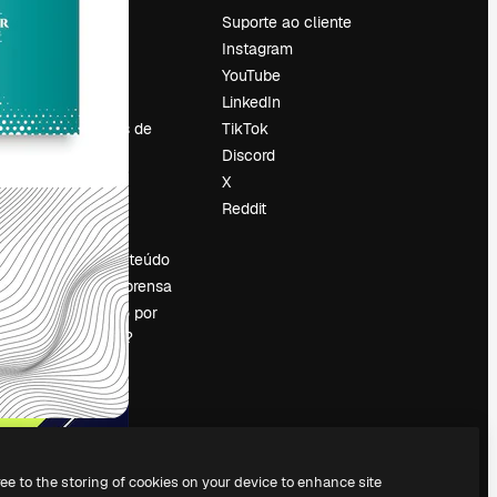
Preços
Suporte ao cliente
Sobre nós
Instagram
Reviews
YouTube
Emprego
LinkedIn
Tendências de
TikTok
pesquisa
Discord
Blog
X
Eventos
Reddit
es
Slidesgo
Vender conteúdo
Sala de imprensa
Procurando por
magnific.ai?
ree to the storing of cookies on your device to enhance site