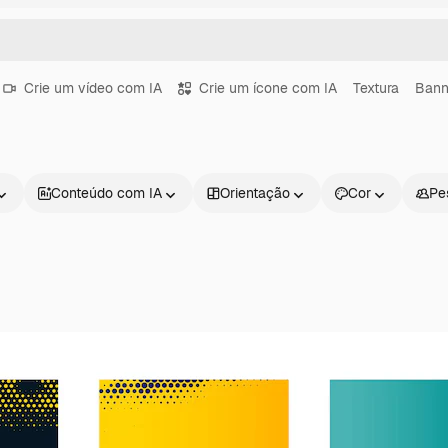
Crie um vídeo com IA
Crie um ícone com IA
Textura
Bann
Conteúdo com IA
Orientação
Cor
Pe
Produtos
Começar