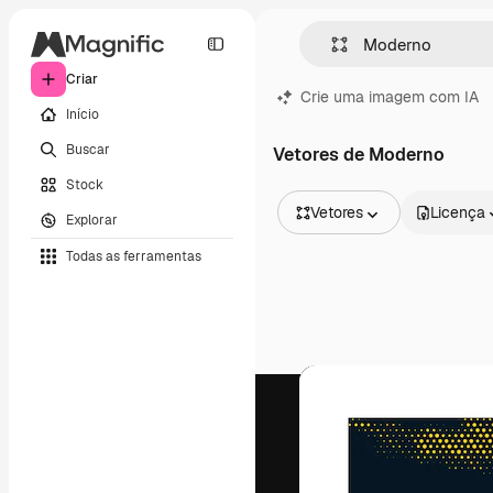
Criar
Crie uma imagem com IA
Início
Buscar
Vetores de Moderno
Stock
Vetores
Licença
Explorar
Todas as imagens
Todas as ferramentas
Vetores
Ilustrações
Fotos
PSD
Modelos
Mockups
Vídeos
Clipes de vídeo
Animações
Modelos de vídeos
Ícones
Modelos 3D
Fontes