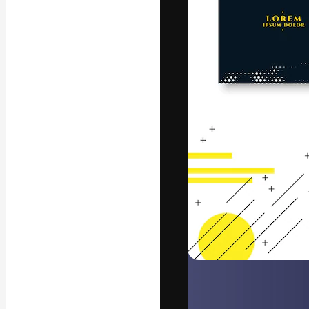
A plataforma cr
seu melhor trab
assinantes entr
agências e estú
Português
Copyright © 2010