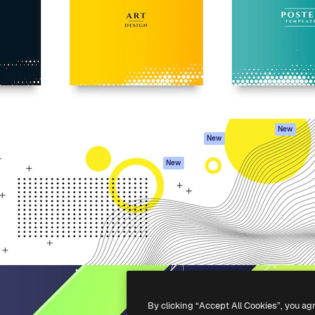
iativa para você direcionar
Spaces
Academy
alho. Mais de 1 milhão de
Assistente de IA
Documentação
e criativos, empresas,
Gerador de
Atendimento
dios.
imagens
Termos e
Gerador de vídeos
condições
Texto para voz
Política de
privacidade
Conteúdo de stock
Originais
MCP para
New
New
Claude/ChatGPT
Política de cooki
Agentes
Central de
New
confiabilidade
API
Afiliados
App móvel
Empresas
Todas as
ferramentas
-
2026
Freepik Company S.L.U.
Todos os direitos reservados
.
By clicking “Accept All Cookies”, you ag