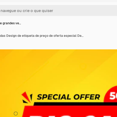
e grandes ve…
Banner de grandes vendas Design de etiqueta de preço de oferta especial Desenho de tag de festival de desconto de produto Super Venda