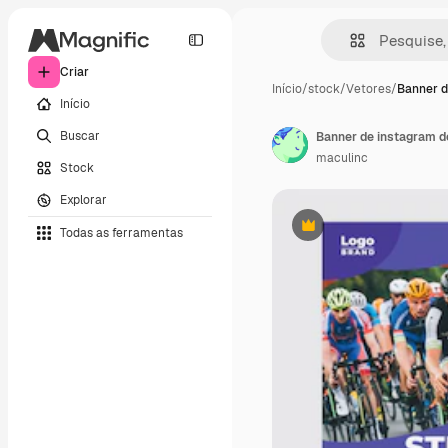
Criar
Início
/
stock
/
Vetores
/
Banner d
Início
Buscar
Banner de instagram de
maculinc
Stock
Explorar
Todas as ferramentas
Premium