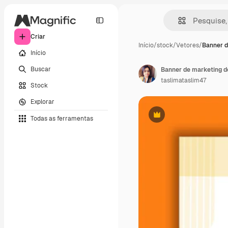
Criar
Início
/
stock
/
Vetores
/
Banner d
Início
Buscar
Banner de marketing de
taslimataslim47
Stock
Explorar
Todas as ferramentas
Premium