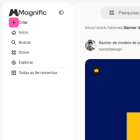
Criar
Início
/
stock
/
Vetores
/
Banner d
Início
Buscar
nahid3design
Stock
Explorar
Todas as ferramentas
Premium