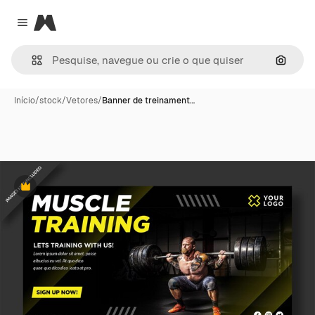
Magnific
Close menu
Pesqui
Início
/
stock
/
Vetores
/
Banner de treinament…
Premium